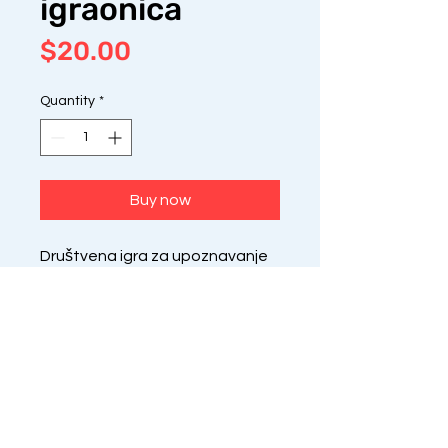
igraonica
Price
$20.00
Quantity
*
Buy now
Društvena igra za upoznavanje
brojeva i osnovnih matematičkih
operacija. Kroz 8 različitih igara
obuhvaćeni su osnovni
matematički pojmovi sa kojima
deca treba da se upoznaju: broj,
skup, relacije, orijentacija. Dim:
38x5 h25cm. Uzrast: 4-7god